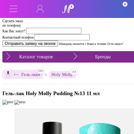
0
0
Сделать заказ
по телефону
Как Вас зовут?
Контактный телефон
Менеджер свяжется с Вами в течение 10-ти минут!
Каталог товаров
Бренды
2361
114
×
Гель-лаки
Holy Molly
Гель-лак Holy Molly Pudding №13 11 мл