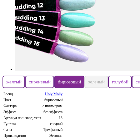
желтый
сиреневый
бирюзовый
зеленый
голубой
с
Бренд
Holy Molly
Цвет
бирюзовый
Фактура
с шиммером
Эффект
без эффекта
Артикул производителя
13
Густота
средний
Фазы
Трехфазный
Производство
Эстония