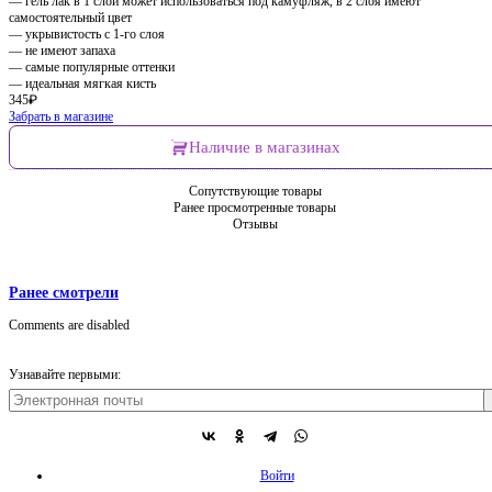
— гель лак в 1 слой может использоваться под камуфляж, в 2 слоя имеют
самостоятельный цвет
— укрывистость с 1-го слоя
— не имеют запаха
— самые популярные оттенки
— идеальная мягкая кисть
345
₽
Забрать в магазине
Наличие в магазинах
Сопутствующие товары
Ранее просмотренные товары
Отзывы
Ранее смотрели
Comments are disabled
Узнавайте первыми:
Войти