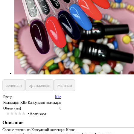
зеленый
оранжевый
желтый
Бренд
Klio
Коллекция Klio
Капсульная коллекция
Объем (мл)
8
•
0 отзывов
Описание
Свежие оттенки из Капсульной коллекции Клио: