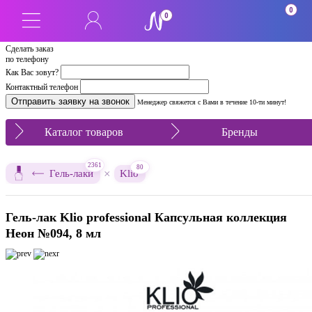
0
0
Сделать заказ
по телефону
Как Вас зовут?
Контактный телефон
Менеджер свяжется с Вами в течение 10-ти минут!
Каталог товаров
Бренды
2361
80
×
Гель-лаки
Klio
Гель-лак Klio professional Капсульная коллекция
Неон №094, 8 мл