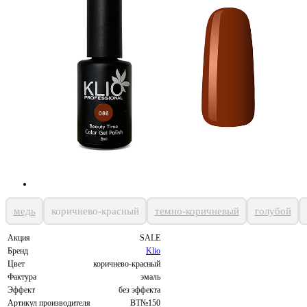
медь
коричнево-красный
темно-коричневый
голубой
Акция
SALE
Бренд
Klio
Цвет
коричнево-красный
Фактура
эмаль
Эффект
без эффекта
Артикул производителя
BT№150