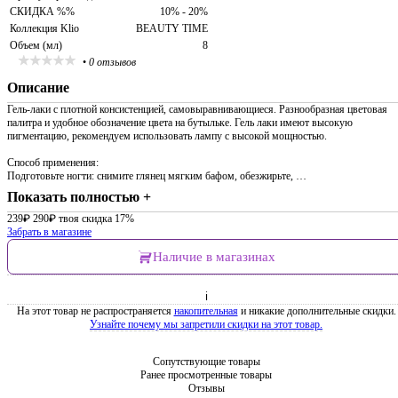
СКИДКА %%
10% - 20%
Коллекция Klio
BEAUTY TIME
Объем (мл)
8
•
0 отзывов
Описание
Гель-лаки с плотной консистенцией, самовыравнивающиеся. Разнообразная цветовая
палитра и удобное обозначение цвета на бутыльке. Гель лаки имеют высокую
пигментацию, рекомендуем использовать лампу с высокой мощностью.
Способ применения:
Подготовьте ногти: снимите глянец мягким бафом, обезжирьте, …
Показать полностью +
239
₽
290
₽
твоя скидка 17%
Забрать в магазине
Наличие в магазинах
ℹ
На этот товар не распространяется
накопительная
и никакие дополнительные скидки.
Узнайте почему мы запретили скидки на этот товар.
Сопутствующие товары
Ранее просмотренные товары
Отзывы