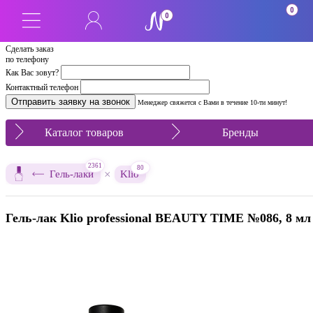
SALE
0
0
Сделать заказ
по телефону
Как Вас зовут?
Контактный телефон
Менеджер свяжется с Вами в течение 10-ти минут!
Каталог товаров
Бренды
2361
80
×
Гель-лаки
Klio
Гель-лак Klio professional BEAUTY TIME №086, 8 мл