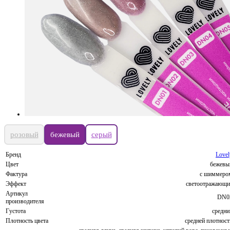
розовый
бежевый
серый
Бренд
Lovel
Цвет
бежевы
Фактура
с шиммеро
Эффект
светоотражающи
Артикул
DN0
производителя
Густота
средни
Плотность цвета
средней плотност