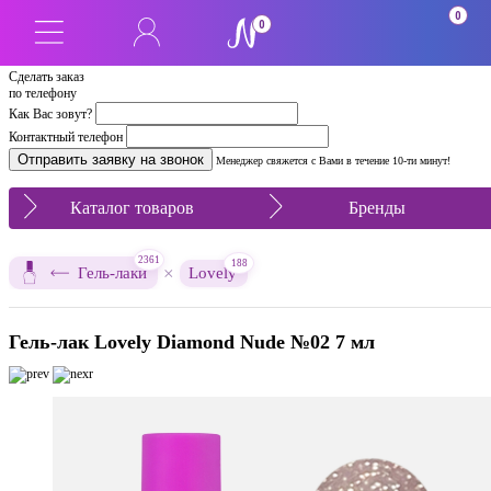
0
0
Сделать заказ
по телефону
Как Вас зовут?
Контактный телефон
Менеджер свяжется с Вами в течение 10-ти минут!
Каталог товаров
Бренды
2361
188
×
Гель-лаки
Lovely
Гель-лак Lovely Diamond Nude №02 7 мл