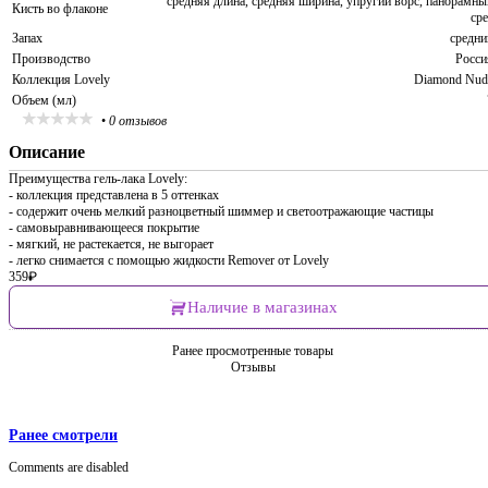
средняя длина, средняя ширина, упругий ворс, панорамны
Кисть во флаконе
сре
Запах
средни
Производство
Росси
Коллекция Lovely
Diamond Nud
Объем (мл)
•
0 отзывов
Описание
Преимущества гель-лака Lovely:
- коллекция представлена в 5 оттенках
- содержит очень мелкий разноцветный шиммер и светоотражающие частицы
- самовыравнивающееся покрытие
- мягкий, не растекается, не выгорает
- легко снимается с помощью жидкости Remover от Lovely
359
₽
Наличие в магазинах
Ранее просмотренные товары
Отзывы
Ранее смотрели
Comments are disabled