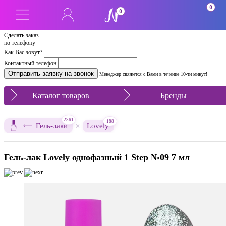
0
0
Сделать заказ
по телефону
Как Вас зовут?
Контактный телефон
Менеджер свяжется с Вами в течение 10-ти минут!
Каталог товаров
Бренды
2361
188
×
Гель-лаки
Lovely
Гель-лак Lovely однофазный 1 Step №09 7 мл