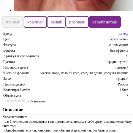
черный
красный
белый
розовый
серебристый
Бренд
Lovely
Цвет
серебристый
Фактура
с шиммером
Эффект
без эффекта
Артикул производителя
09
Густота
средне-густой
Плотность цвета
плотный
Кисть во флаконе
мягкий ворс, прямой срез, средняя длина, средняя ширина
Запах
средний
Производство
Россия
Коллекция Lovely
1 Step
Объем (мл)
7
•
0 отзывов
Описание
Характеристика:
- 3 в 1 коллекция однофазных гель-лаков, сочетающих в себе сразу 3 компонента: базу,
цвет, топ
- Однофазный гель лак наносится как обычный цветной лак без базы и топа