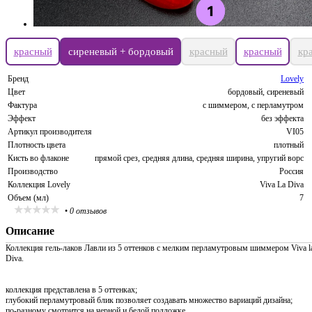
красный
сиреневый + бордовый
красный
красный
кр
Бренд
Lovely
Цвет
бордовый, сиреневый
Фактура
с шиммером, с перламутром
Эффект
без эффекта
Артикул производителя
VI05
Плотность цвета
плотный
Кисть во флаконе
прямой срез, средняя длина, средняя ширина, упругий ворс
Производство
Россия
Коллекция Lovely
Viva La Diva
Объем (мл)
7
•
0 отзывов
Описание
Коллекция гель-лаков Лавли из 5 оттенков с мелким перламутровым шиммером Viva l
Diva.
коллекция представлена в 5 оттенках;
глубокий перламутровый блик позволяет создавать множество вариаций дизайна;
по-разному смотрится на черной и белой подложке.