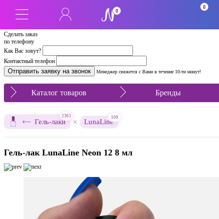
0
0
Сделать заказ
по телефону
Как Вас зовут?
Контактный телефон
Менеджер свяжется с Вами в течение 10-ти минут!
Каталог товаров
Бренды
2361
109
×
Гель-лаки
LunaLine
Гель-лак LunaLine Neon 12 8 мл