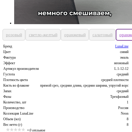
розовый
светло-желтый
оранжевый
салатовый
оранж
Бренд
LunaLine
Цвет
синий
Фактура
эмаль
Эффект
неоновый
Артикул производителя
L.1-12-12
Густота
средний
Плотность цвета
средней плотности
Кисть во флаконе
прямой срез, средняя длина, средняя ширина, упругий ворс
Запах
средний
Фазы
Трехфазный
Количество, шт
1
Производство
Россия
Коллекция LunaLine
Neon
Объем (мл)
8
Вес нетто (г)
8
•
0 отзывов