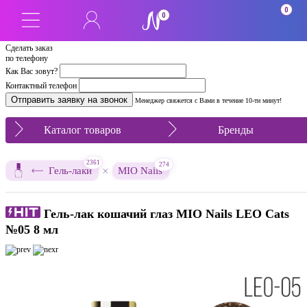
0
0
Сделать заказ
по телефону
Как Вас зовут?
Контактный телефон
Менеджер свяжется с Вами в течение 10-ти минут!
Каталог товаров
Бренды
2361
274
×
Гель-лаки
MIO Nails
Гель-лак кошачий глаз MIO Nails LEO Cats
№05 8 мл