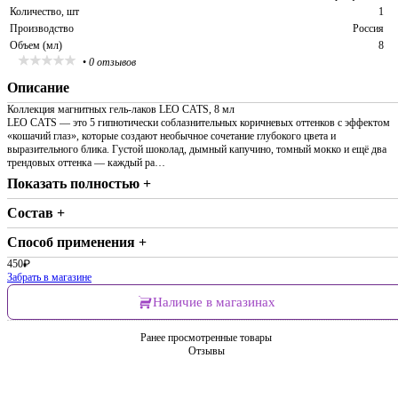
Количество, шт
1
Производство
Россия
Объем (мл)
8
•
0 отзывов
Описание
Коллекция магнитных гель-лаков LEO CATS, 8 мл
LEO CATS — это 5 гипнотически соблазнительных коричневых оттенков с эффектом
«кошачий глаз», которые создают необычное сочетание глубокого цвета и
выразительного блика. Густой шоколад, дымный капучино, томный мокко и ещё два
трендовых оттенка — каждый ра…
Показать полностью +
Состав +
Способ применения +
450
₽
Забрать в магазине
Наличие в магазинах
Ранее просмотренные товары
Отзывы