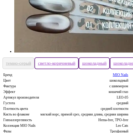
темно-серый
светло-коричневый
шоколадный
шоколадн
Бренд
MIO Nails
Цвет
шоколадный
Фактура
с шиммером
Эффект
кошачий глаз
Артикул производителя
LEO-05
Густота
средний
Плотность цвета
средней плотности
Кисть во флаконе
мягкий ворс, прямой срез, средняя длина, средняя ширина
Гипоаллергенность
Hema-free, TPO-free
Коллекция MIO Nails
Leo Cats
Фазы
Трехфазный