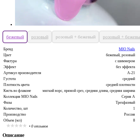
бежевый
розовый
розовый + бежевый
розовый + бежев
Бренд
MIO Nails
Цвет
бежевый, розовый
Фактура
с шиммером
Эффект
без эффекта
Артикул производителя
A-21
Густота
средний
Плотность цвета
средней плотности
Кисть во флаконе
мягкий ворс, прямой срез, средняя длина, средняя ширина
Коллекция MIO Nails
Серия A
Фазы
Трехфазный
Количество, шт
1
Производство
Россия
Объем (мл)
8
•
0 отзывов
Описание