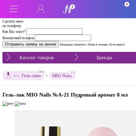
0
0
Сделать заказ
по телефону
Как Вас зовут?
Контактный телефон
Менеджер свяжется с Вами в течение 10-ти минут!
Каталог товаров
Бренды
2361
274
×
Гель-лаки
MIO Nails
Гель-лак MIO Nails №A-21 Пудровый аромат 8 мл