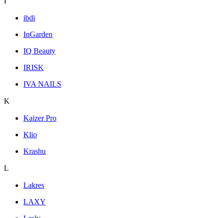
I
ibdi
InGarden
IQ Beauty
IRISK
IVA NAILS
K
Kaizer Pro
Klio
Krashu
L
Lakres
LAXY