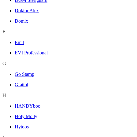
DGM Steriguard
Doktor Alex
Domix
E
Emil
EVI Professional
G
Go Stamp
Grattol
H
HANDYboo
Holy Molly
Hytoos