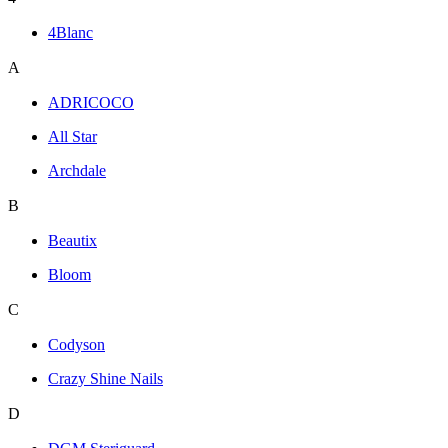
4Blanc
A
ADRICOCO
All Star
Archdale
B
Beautix
Bloom
C
Codyson
Crazy Shine Nails
D