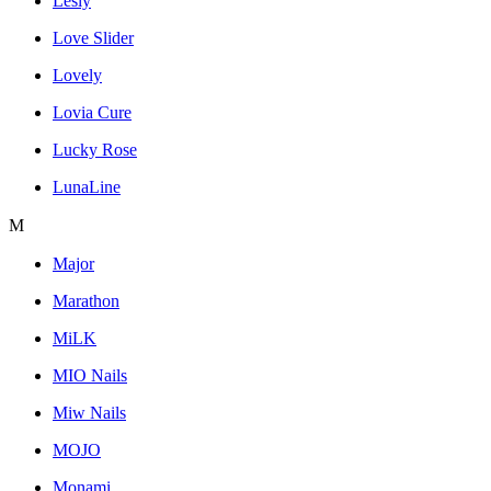
Lesly
Love Slider
Lovely
Lovia Cure
Lucky Rose
LunaLine
M
Major
Marathon
MiLK
MIO Nails
Miw Nails
MOJO
Monami