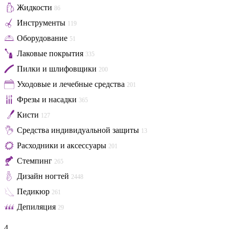
Жидкости
86
Инструменты
119
Оборудование
51
Лаковые покрытия
335
Пилки и шлифовщики
200
Уходовые и лечебные средства
201
Фрезы и насадки
365
Кисти
127
Средства индивидуальной защиты
13
Расходники и аксессуары
201
Стемпинг
265
Дизайн ногтей
2448
Педикюр
261
Депиляция
29
4