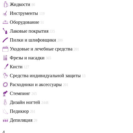
Жидкости
86
Инструменты
119
Оборудование
51
Лаковые покрытия
335
Пилки и шлифовщики
200
Уходовые и лечебные средства
201
Фрезы и насадки
365
Кисти
127
Средства индивидуальной защиты
13
Расходники и аксессуары
201
Стемпинг
265
Дизайн ногтей
2448
Педикюр
261
Депиляция
29
4