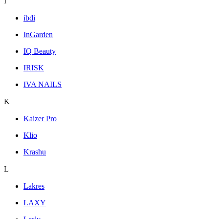
I
ibdi
InGarden
IQ Beauty
IRISK
IVA NAILS
K
Kaizer Pro
Klio
Krashu
L
Lakres
LAXY