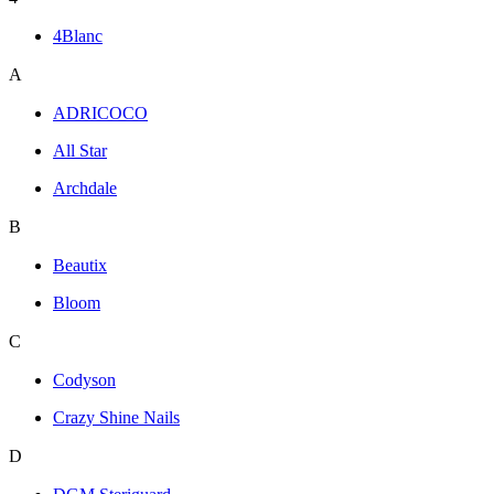
4Blanc
A
ADRICOCO
All Star
Archdale
B
Beautix
Bloom
C
Codyson
Crazy Shine Nails
D