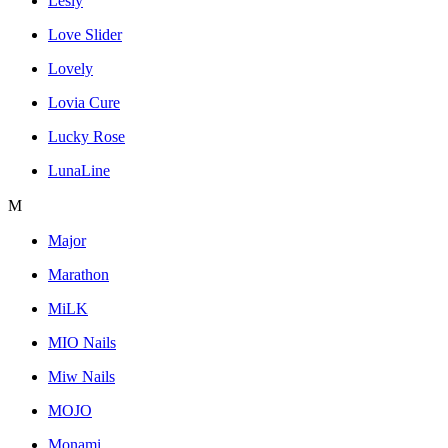
Lesly
Love Slider
Lovely
Lovia Cure
Lucky Rose
LunaLine
M
Major
Marathon
MiLK
MIO Nails
Miw Nails
MOJO
Monami