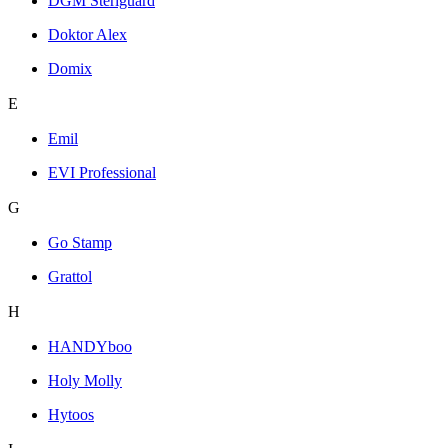
DGM Steriguard
Doktor Alex
Domix
E
Emil
EVI Professional
G
Go Stamp
Grattol
H
HANDYboo
Holy Molly
Hytoos