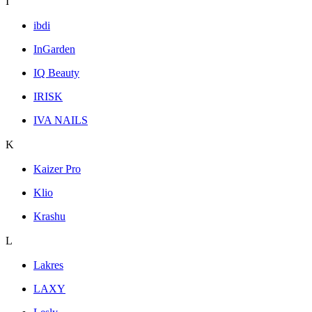
I
ibdi
InGarden
IQ Beauty
IRISK
IVA NAILS
K
Kaizer Pro
Klio
Krashu
L
Lakres
LAXY