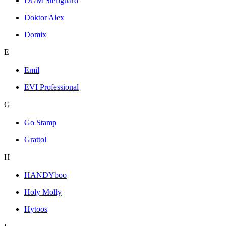
DGM Steriguard
Doktor Alex
Domix
E
Emil
EVI Professional
G
Go Stamp
Grattol
H
HANDYboo
Holy Molly
Hytoos