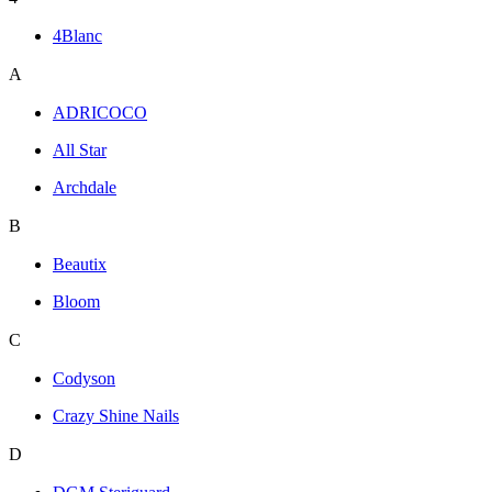
4Blanc
A
ADRICOCO
All Star
Archdale
B
Beautix
Bloom
C
Codyson
Crazy Shine Nails
D