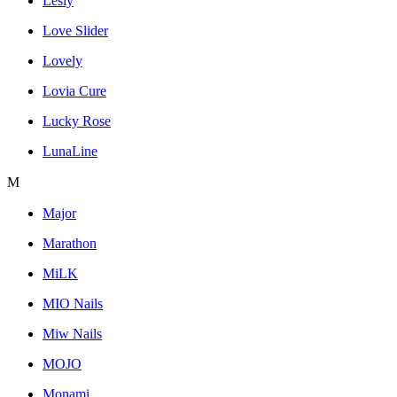
Lesly
Love Slider
Lovely
Lovia Cure
Lucky Rose
LunaLine
M
Major
Marathon
MiLK
MIO Nails
Miw Nails
MOJO
Monami