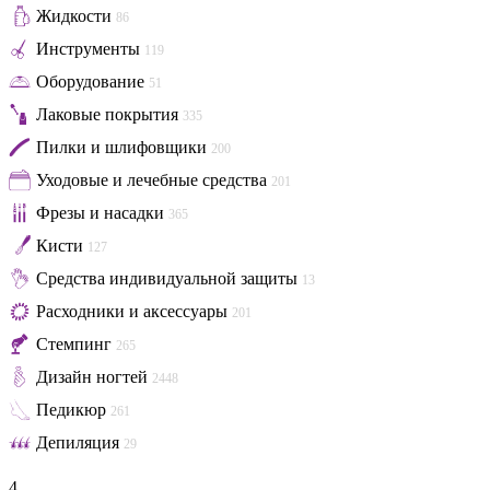
Жидкости
86
Инструменты
119
Оборудование
51
Лаковые покрытия
335
Пилки и шлифовщики
200
Уходовые и лечебные средства
201
Фрезы и насадки
365
Кисти
127
Средства индивидуальной защиты
13
Расходники и аксессуары
201
Стемпинг
265
Дизайн ногтей
2448
Педикюр
261
Депиляция
29
4