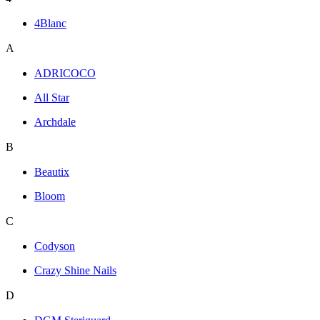
4Blanc
A
ADRICOCO
All Star
Archdale
B
Beautix
Bloom
C
Codyson
Crazy Shine Nails
D