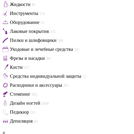
Жидкости
86
Инструменты
119
Оборудование
51
Лаковые покрытия
335
Пилки и шлифовщики
200
Уходовые и лечебные средства
201
Фрезы и насадки
367
Кисти
127
Средства индивидуальной защиты
13
Расходники и аксессуары
201
Стемпинг
265
Дизайн ногтей
2448
Педикюр
261
Депиляция
29
4