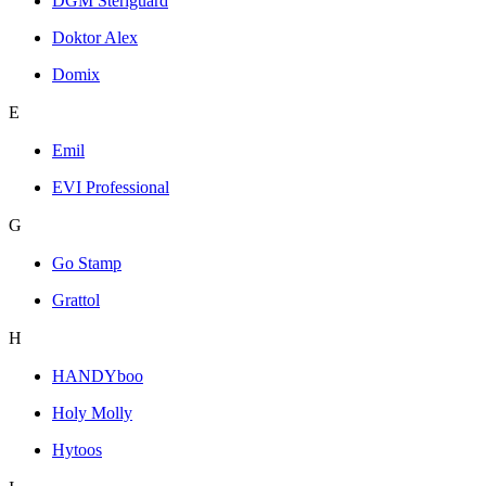
DGM Steriguard
Doktor Alex
Domix
E
Emil
EVI Professional
G
Go Stamp
Grattol
H
HANDYboo
Holy Molly
Hytoos