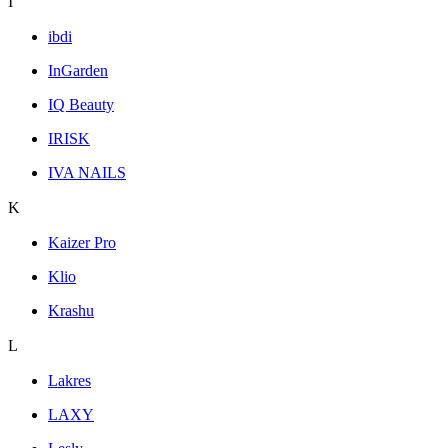
I
ibdi
InGarden
IQ Beauty
IRISK
IVA NAILS
K
Kaizer Pro
Klio
Krashu
L
Lakres
LAXY