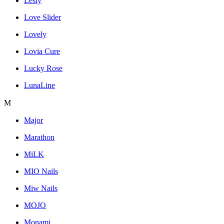
Lesly
Love Slider
Lovely
Lovia Cure
Lucky Rose
LunaLine
M
Major
Marathon
MiLK
MIO Nails
Miw Nails
MOJO
Monami