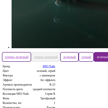
темно-зеленый
темно-зеленый
зеленый
серый
зелены
Бренд
MIO Nails
Цвет
зеленый, серый
Фактура
с шиммером
Эффект
без эффекта
Артикул производителя
R-23
Плотность цвета
средней плотности
Коллекция MIO Nails
Серия R
Фазы
Трехфазный
Количество, шт
1
Производство
Россия