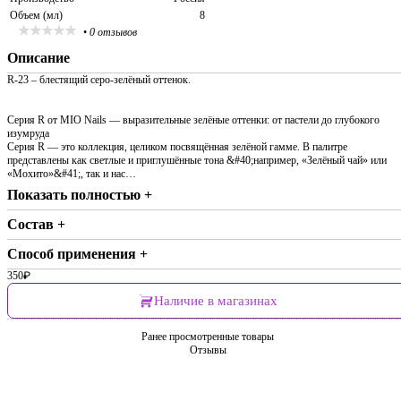
Объем (мл)
8
•
0 отзывов
Описание
R-23 – блестящий серо-зелёный оттенок.
Серия R от MIO Nails — выразительные зелёные оттенки: от пастели до глубокого
изумруда
Серия R — это коллекция, целиком посвящённая зелёной гамме. В палитре
представлены как светлые и приглушённые тона &#40;например, «Зелёный чай» или
«Мохито»&#41;, так и нас…
Показать полностью +
Состав +
Способ применения +
350
₽
Наличие в магазинах
Ранее просмотренные товары
Отзывы