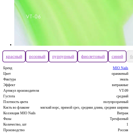
красный
розовый
пурпурный
фиолетовый
синий
б
Бренд
MIO Nails
Цвет
оранжевый
Фактура
эмаль
Эффект
витражные
Артикул производителя
VT-09
Густота
средний
Плотность цвета
полупрозрачный
Кисть во флаконе
мягкий ворс, прямой срез, средняя длина, средняя ширина
Коллекция MIO Nails
Витраж
Фазы
Трехфазный
Количество, шт
1
Производство
Россия