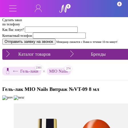
0
0
Сделать заказ
по телефону
Как Вас зовут?
Контактный телефон
Менеджер свяжется с Вами в течение 10-ти минут!
Каталог товаров
Бренды
2361
274
×
Гель-лаки
MIO Nails
Гель-лак MIO Nails Витраж №VT-09 8 мл