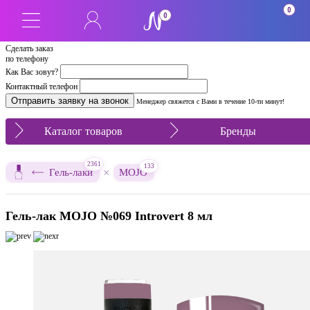
0
0
Сделать заказ
по телефону
Как Вас зовут?
Контактный телефон
Менеджер свяжется с Вами в течение 10-ти минут!
Каталог товаров
Бренды
2361
133
×
Гель-лаки
MOJO
Гель-лак MOJO №069 Introvert 8 мл