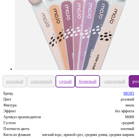
розовый
сиреневый
серый
бежевый
сиреневый
ро
Бренд
MOJO
Цвет
розовый
Фактура
эмаль
Эффект
без эффекта
Артикул производителя
M069
Густота
средний
Плотность цвета
плотный
Кисть во флаконе
мягкий ворс, прямой срез, средняя длина, средняя ширина