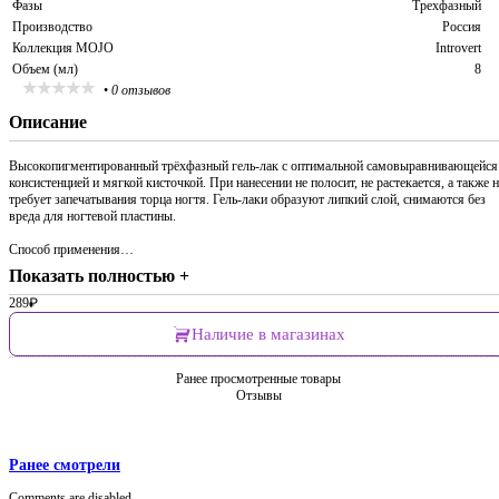
Фазы
Трехфазный
Производство
Россия
Коллекция MOJO
Introvert
Объем (мл)
8
•
0 отзывов
Описание
Высокопигментированный трёхфазный гель-лак с оптимальной самовыравнивающейся
консистенцией и мягкой кисточкой. При нанесении не полосит, не растекается, а также н
требует запечатывания торца ногтя. Гель-лаки образуют липкий слой, снимаются без
вреда для ногтевой пластины.
Способ применения…
Показать полностью +
289
₽
Наличие в магазинах
Ранее просмотренные товары
Отзывы
Ранее смотрели
Comments are disabled