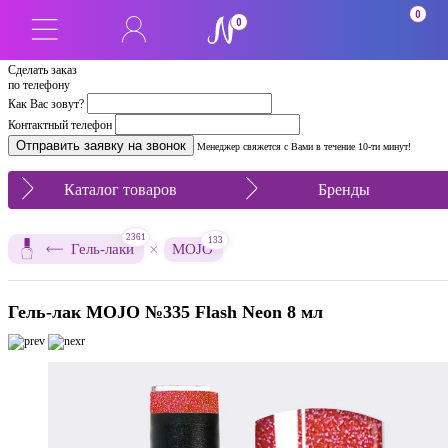
0
0
Сделать заказ
по телефону
Как Вас зовут?
Контактный телефон
Менеджер свяжется с Вами в течение 10-ти минут!
Каталог товаров
Бренды
2361
133
×
Гель-лаки
MOJO
Гель-лак MOJO №335 Flash Neon 8 мл