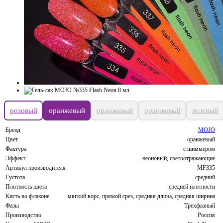
розовый
оранжевый
оранжевый
оранжевый
зеленый
Бренд
MOJO
Цвет
оранжевый
Фактура
с шиммером
Эффект
неоновый, светоотражающие
Артикул производителя
MF335
Густота
средний
Плотность цвета
средней плотности
Кисть во флаконе
мягкий ворс, прямой срез, средняя длина, средняя ширина
Фазы
Трехфазный
Производство
Россия