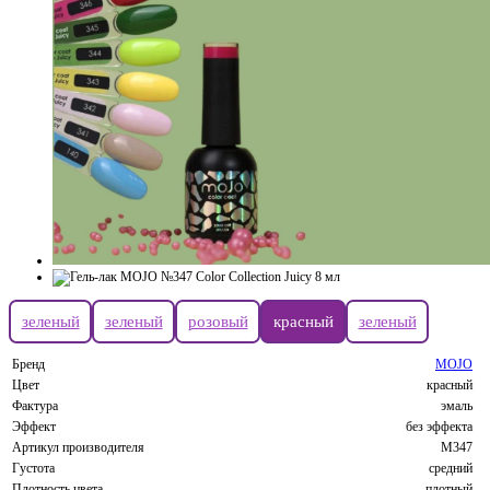
зеленый
зеленый
розовый
красный
зеленый
Бренд
MOJO
Цвет
красный
Фактура
эмаль
Эффект
без эффекта
Артикул производителя
M347
Густота
средний
Плотность цвета
плотный