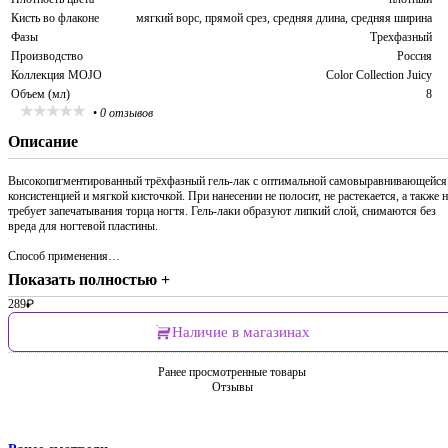
Кисть во флаконе
мягкий ворс, прямой срез, средняя длина, средняя ширина
Фазы
Трехфазный
Производство
Россия
Коллекция MOJO
Color Collection Juicy
Объем (мл)
8
•
0 отзывов
Описание
Высокопигментированный трёхфазный гель-лак с оптимальной самовыравнивающейся
консистенцией и мягкой кисточкой. При нанесении не полосит, не растекается, а также н
требует запечатывания торца ногтя. Гель-лаки образуют липкий слой, снимаются без
вреда для ногтевой пластины.
Способ применения…
Показать полностью +
289
₽
Наличие в магазинах
Ранее просмотренные товары
Отзывы