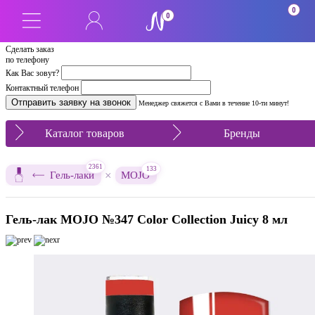
0
0
Сделать заказ
по телефону
Как Вас зовут?
Контактный телефон
Менеджер свяжется с Вами в течение 10-ти минут!
Каталог товаров
Бренды
2361
133
×
Гель-лаки
MOJO
Гель-лак MOJO №347 Color Collection Juicy 8 мл