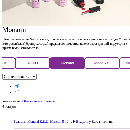
Monami
Интернет-магазин NailBox представляет оригинальные лаки известного бренда Monami
Это российский бренд, который предлагает качественные товары для nail-индустрии с
приемлемой стоимостью.
ails
MOJO
Monami
MoodNail
Na
новые акции
Обновление в разделе
8 товаров
Гель-лак Monami R.E.D. Maroon 8 г
349 ₽
В корзину
Есть в наличии