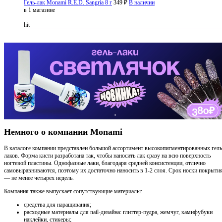
Гель-лак Monami R.E.D. Sangria 8 г
349 ₽
В наличии
в 1 магазине
hit
Немного о компании Monami
В каталоге компании представлен большой ассортимент высокопигментированных гель
лаков. Форма кисти разработана так, чтобы наносить лак сразу на всю поверхность
ногтевой пластины. Однофазные лаки, благодаря средней консистенции, отлично
самовыравниваются, поэтому их достаточно наносить в 1-2 слоя. Срок носки покрыти
— не менее четырех недель.
Компания также выпускает сопутствующие материалы:
средства для наращивания;
расходные материалы для nail-дизайна: глиттер-пудра, жемчуг, камифубуки
наклейки, стикеры;