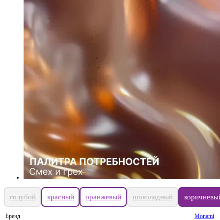
голубой
красный
оранжевый
шоколадный
коричневы
Бренд
Monami