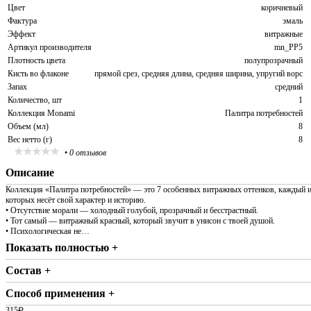
Цвет
коричневый
Фактура
эмаль
Эффект
витражные
Артикул производителя
mn_PP5
Плотность цвета
полупрозрачный
Кисть во флаконе
прямой срез, средняя длина, средняя ширина, упругий ворс
Запах
средний
Количество, шт
1
Коллекция Monami
Палитра потребностей
Объем (мл)
8
Вес нетто (г)
8
•
0 отзывов
Описание
Коллекция «Палитра потребностей» — это 7 особенных витражных оттенков, каждый 
которых несёт свой характер и историю.
• Отсутствие морали — холодный голубой, прозрачный и бесстрастный.
• Тот самый — витражный красный, который звучит в унисон с твоей душой.
• Психологическая не…
Показать полностью +
Состав +
Способ применения +
315
₽