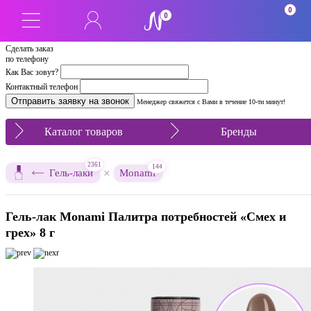
0
0
Сделать заказ
по телефону
Как Вас зовут?
Контактный телефон
Менеджер свяжется с Вами в течение 10-ти минут!
Каталог товаров
Бренды
2361
144
×
Гель-лаки
Monami
Гель-лак Monami Палитра потребностей «Смех и
грех» 8 г