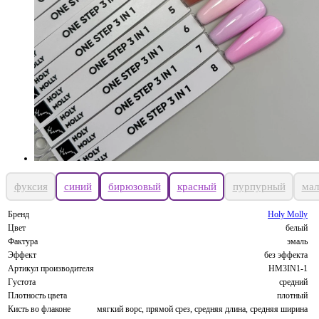
фуксия
синий
бирюзовый
красный
пурпурный
мал
Бренд
Holy Molly
Цвет
белый
Фактура
эмаль
Эффект
без эффекта
Артикул производителя
HM3IN1-1
Густота
средний
Плотность цвета
плотный
Кисть во флаконе
мягкий ворс, прямой срез, средняя длина, средняя ширина