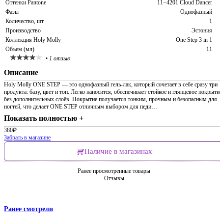
Оттенки Pantone
11−4201 Cloud Dancer
Фазы
Однофазный
Количество, шт
1
Производство
Эстония
Коллекция Holy Molly
One Step 3 in 1
Объем (мл)
11
•
1 отзыв
Описание
Holy Molly ONE STEP — это однофазный гель-лак, который сочетает в себе сразу три
продукта: базу, цвет и топ. Легко наносится, обеспечивает стойкое и глянцевое покрыти
без дополнительных слоёв. Покрытие получается тонким, прочным и безопасным для
ногтей, что делает ONE STEP отличным выбором для педи…
Показать полностью +
380
₽
Забрать в магазине
Наличие в магазинах
Ранее просмотренные товары
Отзывы
Ранее смотрели