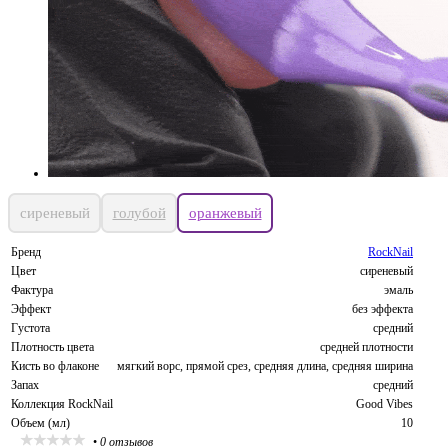
сиреневый
голубой
оранжевый
Бренд
RockNail
Цвет
сиреневый
Фактура
эмаль
Эффект
без эффекта
Густота
средний
Плотность цвета
средней плотности
Кисть во флаконе
мягкий ворс, прямой срез, средняя длина, средняя ширина
Запах
средний
Коллекция RockNail
Good Vibes
Объем (мл)
10
•
0 отзывов