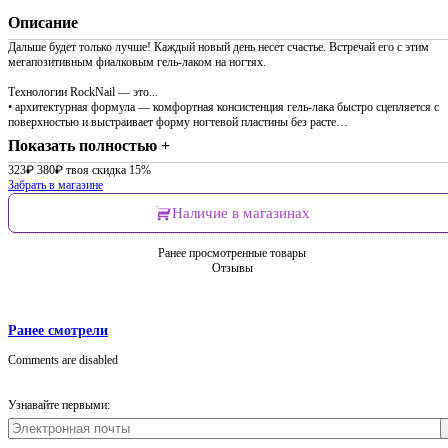
Описание
Дальше будет только лучше! Каждый новый день несет счастье. Встречай его с этим
мегапозитивным фиалковым гель-лаком на ногтях.
Технологии RockNail — это...
• архитектурная формула — комфортная консистенция гель-лака быстро сцепляется с
поверхностью и выстраивает форму ногтевой пластины без расте…
Показать полностью +
323
₽
380
₽
твоя скидка 15%
Забрать в магазине
Наличие в магазинах
Ранее просмотренные товары
Отзывы
Ранее смотрели
Comments are disabled
Узнавайте первыми: