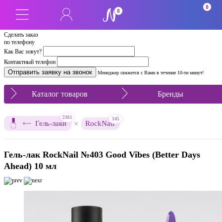
0
0
Сделать заказ
по телефону
Как Вас зовут?
Контактный телефон
Менеджер свяжется с Вами в течение 10-ти минут!
Каталог товаров
Бренды
2361
145
×
Гель-лаки
RockNail
Гель-лак RockNail №403 Good Vibes (Better Days
Ahead) 10 мл