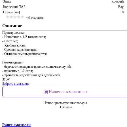
Запах
средний
Коллекция TA2
Ray
Объем (мл)
8
•
0 отзывов
Описание
Преимущества:
- Нанесение в 1-2 тонких слоя;
- Плотные;
- Удобная кисть;
- Средняя консистенция;
- Отлично самовыравниваются.
Рекомендации:
- беречь от попадания прямых солнечных лучей;
- наносить в 1-2 слоя;
- хранить в недоступном для детей месте.
310
₽
Забрать в магазине
Наличие в магазинах
Ранее просмотренные товары
Отзывы
Ранее смотрели