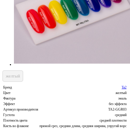
желтый
Бренд
Ta2
Цвет
желтый
Фактура
эмаль
Эффект
без эффекта
Артикул производителя
TA2-GGR03
Густота
средний
Плотность цвета
средней плотности
Кисть во флаконе
прямой срез, средняя длина, средняя ширина, упругий ворс