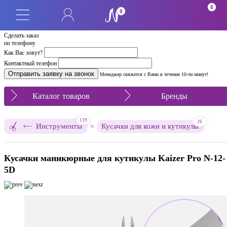
0
0
Сделать заказ
по телефону
Как Вас зовут?
Контактный телефон
Менеджер свяжется с Вами в течение 10-ти минут!
Каталог товаров
Бренды
119
26
×
Инструменты
Кусачки для кожи и кутикулы
Кусачки маникюрные для кутикулы Kaizer Pro N-12-
5D