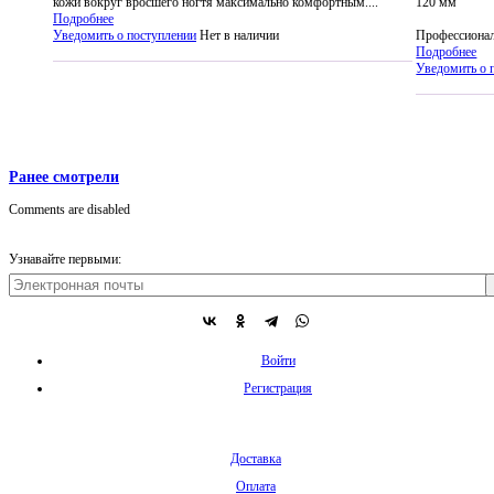
кожи вокруг вросшего ногтя максимально комфортным....
120 мм
Подробнее
Уведомить о поступлении
Нет в наличии
Профессионал
Подробнее
Уведомить о 
Ранее смотрели
Comments are disabled
Узнавайте первыми:
Войти
Регистрация
Доставка
Оплата