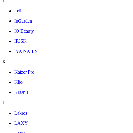
I
ibdi
InGarden
IQ Beauty
IRISK
IVA NAILS
K
Kaizer Pro
Klio
Krashu
L
Lakres
LAXY