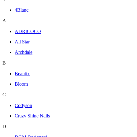
4Blanc
A
ADRICOCO
All Star
Archdale
B
Beautix
Bloom
C
Codyson
Crazy Shine Nails
D