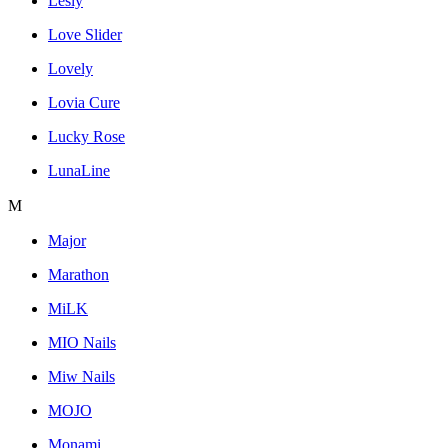
Lesly
Love Slider
Lovely
Lovia Cure
Lucky Rose
LunaLine
M
Major
Marathon
MiLK
MIO Nails
Miw Nails
MOJO
Monami