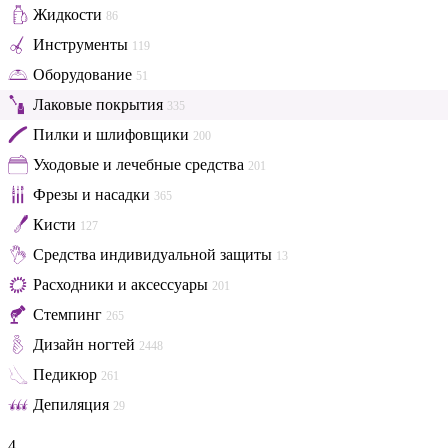
Жидкости
86
Инструменты
119
Оборудование
51
Лаковые покрытия
335
Пилки и шлифовщики
200
Уходовые и лечебные средства
201
Фрезы и насадки
365
Кисти
127
Средства индивидуальной защиты
13
Расходники и аксессуары
201
Стемпинг
265
Дизайн ногтей
2448
Педикюр
261
Депиляция
29
4