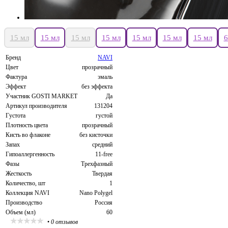
15 мл
15 мл
15 мл
15 мл
15 мл
15 мл
15 мл
6
Бренд
NAVI
Цвет
прозрачный
Фактура
эмаль
Эффект
без эффекта
Участник GOSTI MARKET
Да
Артикул производителя
131204
Густота
густой
Плотность цвета
прозрачный
Кисть во флаконе
без кисточки
Запах
средний
Гипоаллергенность
11-free
Фазы
Трехфазный
Жесткость
Твердая
Количество, шт
1
Коллекция NAVI
Nano Polygel
Производство
Россия
Объем (мл)
60
•
0 отзывов