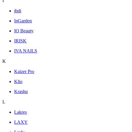
I
ibdi
InGarden
IQ Beauty
IRISK
IVA NAILS
K
Kaizer Pro
Klio
Krashu
L
Lakres
LAXY