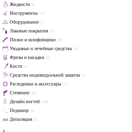
Жидкости
86
Инструменты
119
Оборудование
51
Лаковые покрытия
335
Пилки и шлифовщики
200
Уходовые и лечебные средства
201
Фрезы и насадки
365
Кисти
127
Средства индивидуальной защиты
13
Расходники и аксессуары
201
Стемпинг
265
Дизайн ногтей
2448
Педикюр
261
Депиляция
29
4