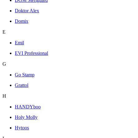
DGM Steriguard
Doktor Alex
Domix
E
Emil
EVI Professional
G
Go Stamp
Grattol
H
HANDYboo
Holy Molly
Hytoos