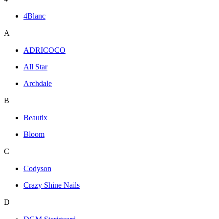
4Blanc
A
ADRICOCO
All Star
Archdale
B
Beautix
Bloom
C
Codyson
Crazy Shine Nails
D