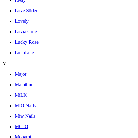
Lesly
Love Slider
Lovely
Lovia Cure
Lucky Rose
LunaLine
M
Major
Marathon
MiLK
MIO Nails
Miw Nails
MOJO
Monami