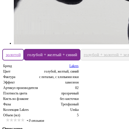
золотой
голубой + желтый + синий
голубой + золотой + зе
Бренд
Lakres
Цвет
голубой, желтый, синий
Фактура
с поталью, с хлопьями юки
Эффект
хамелеон
Артикул производителя
02
Плотность цвета
прозрачный
Кисть во флаконе
без кисточки
Фазы
Трехфазный
Коллекция Lakres
Umka
Объем (мл)
5
•
0 отзывов
Описание