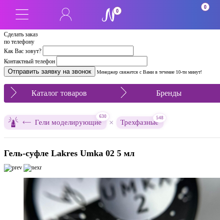
0
0
Сделать заказ
по телефону
Как Вас зовут?
Контактный телефон
Менеджер свяжется с Вами в течение 10-ти минут!
Каталог товаров
Бренды
630
548
×
Гели моделирующие
Трехфазные
Гель-суфле Lakres Umka 02 5 мл