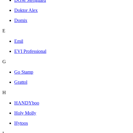
DGM Steriguard
Doktor Alex
Domix
E
Emil
EVI Professional
G
Go Stamp
Grattol
H
HANDYboo
Holy Molly
Hytoos