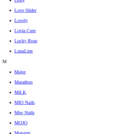
Lesly
Love Slider
Lovely
Lovia Cure
Lucky Rose
LunaLine
M
Major
Marathon
MiLK
MIO Nails
Miw Nails
MOJO
Monami