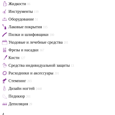
Жидкости
86
Инструменты
119
Оборудование
51
Лаковые покрытия
335
Пилки и шлифовщики
200
Уходовые и лечебные средства
201
Фрезы и насадки
367
Кисти
127
Средства индивидуальной защиты
13
Расходники и аксессуары
201
Стемпинг
265
Дизайн ногтей
2448
Педикюр
261
Депиляция
29
4