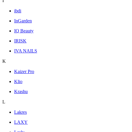
I
ibdi
InGarden
IQ Beauty
IRISK
IVA NAILS
K
Kaizer Pro
Klio
Krashu
L
Lakres
LAXY