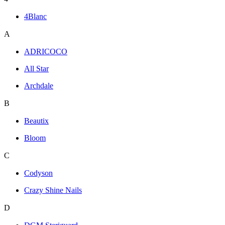
4Blanc
A
ADRICOCO
All Star
Archdale
B
Beautix
Bloom
C
Codyson
Crazy Shine Nails
D