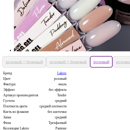
розовый + бежевый
розовый + бежевый
розовый
розовы
Бренд
Lakres
Цвет
розовый
Фактура
эмаль
Эффект
без эффекта
Артикул производителя
Tender
Густота
средний
Плотность цвета
средней плотности
Кисть во флаконе
без кисточки
Запах
средний
Фазы
Трехфазный
Коллекция Lakres
Pantone