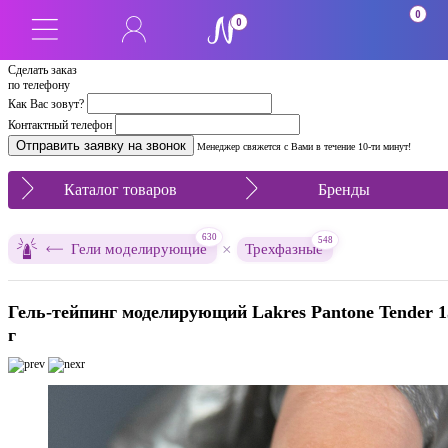
0
0
Сделать заказ
по телефону
Как Вас зовут?
Контактный телефон
Менеджер свяжется с Вами в течение 10-ти минут!
Каталог товаров
Бренды
630
548
×
Гели моделирующие
Трехфазные
Гель-тейпинг моделирующий Lakres Pantone Tender 1
г