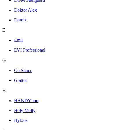
DGM Steriguard
Doktor Alex
Domix
E
Emil
EVI Professional
G
Go Stamp
Grattol
H
HANDYboo
Holy Molly
Hytoos