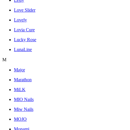
Lesly
Love Slider
Lovely
Lovia Cure
Lucky Rose
LunaLine
M
Major
Marathon
MiLK
MIO Nails
Miw Nails
MOJO
Monami