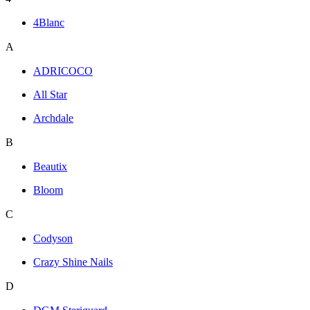
4Blanc
A
ADRICOCO
All Star
Archdale
B
Beautix
Bloom
C
Codyson
Crazy Shine Nails
D