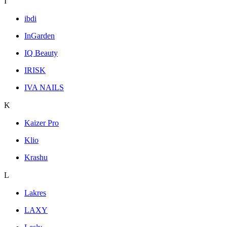
I
ibdi
InGarden
IQ Beauty
IRISK
IVA NAILS
K
Kaizer Pro
Klio
Krashu
L
Lakres
LAXY