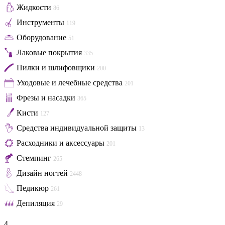
Жидкости
86
Инструменты
119
Оборудование
51
Лаковые покрытия
335
Пилки и шлифовщики
200
Уходовые и лечебные средства
201
Фрезы и насадки
365
Кисти
127
Средства индивидуальной защиты
13
Расходники и аксессуары
201
Стемпинг
265
Дизайн ногтей
2448
Педикюр
261
Депиляция
29
4