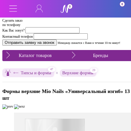
0
0
Сделать заказ
по телефону
Как Вас зовут?
Контактный телефон
Менеджер свяжется с Вами в течение 10-ти минут!
Каталог товаров
Бренды
47
23
×
Типсы и формы
Верхние формы
Формы верхние Mio Nails «Универсальный изгиб» 13
шт