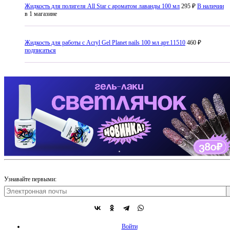
Жидкость для полигеля All Star с ароматом лаванды 100 мл
295 ₽
В наличии
в 1 магазине
Жидкость для работы с Acryl Gel Planet nails 100 мл арт.11510
460 ₽
подписаться
Узнавайте первыми:
Войти