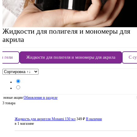
Жидкости для полигеля и мономеры для
акрила
 и гели
Жидкости для полигеля и мономеры для акрила
С с
новые акции
Обновление в разделе
3 товара
Жидкость для акригеля Monami 150 мл
349 ₽
В наличии
в 1 магазине