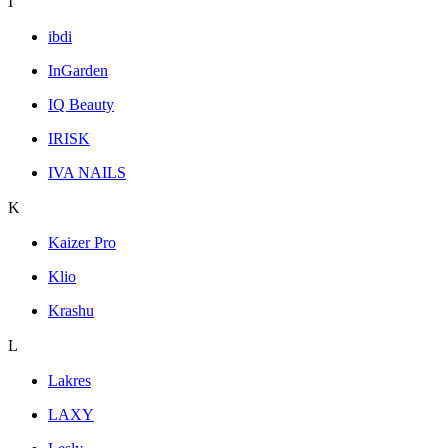
I
ibdi
InGarden
IQ Beauty
IRISK
IVA NAILS
K
Kaizer Pro
Klio
Krashu
L
Lakres
LAXY