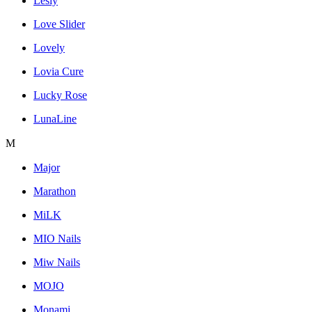
Lesly
Love Slider
Lovely
Lovia Cure
Lucky Rose
LunaLine
M
Major
Marathon
MiLK
MIO Nails
Miw Nails
MOJO
Monami