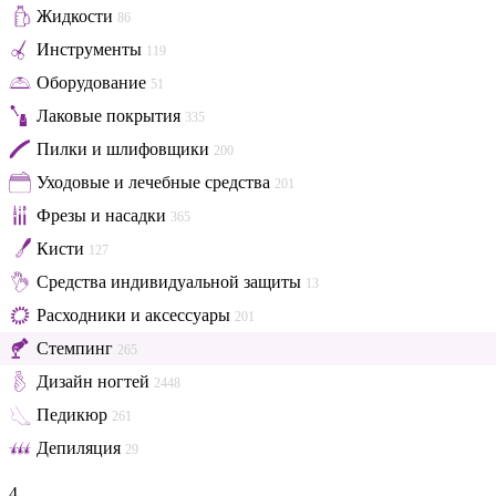
Жидкости
86
Инструменты
119
Оборудование
51
Лаковые покрытия
335
Пилки и шлифовщики
200
Уходовые и лечебные средства
201
Фрезы и насадки
365
Кисти
127
Средства индивидуальной защиты
13
Расходники и аксессуары
201
Стемпинг
265
Дизайн ногтей
2448
Педикюр
261
Депиляция
29
4