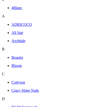
4Blanc
A
ADRICOCO
All Star
Archdale
B
Beautix
Bloom
C
Codyson
Crazy Shine Nails
D