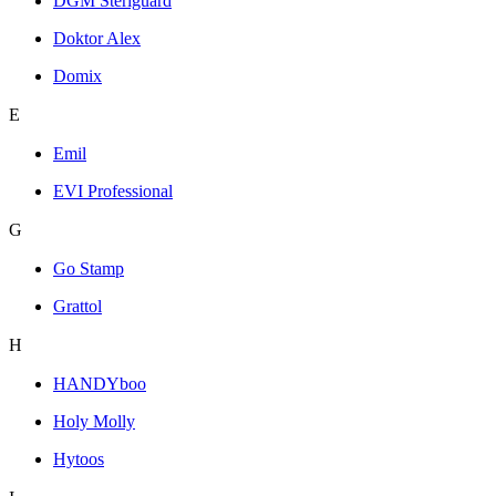
DGM Steriguard
Doktor Alex
Domix
E
Emil
EVI Professional
G
Go Stamp
Grattol
H
HANDYboo
Holy Molly
Hytoos