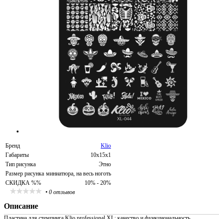
Бренд
Klio
Габариты
10х15х1
Тип рисунка
Этно
Размер рисунка
миниатюра, на весь ноготь
СКИДКА %%
10% - 20%
•
0 отзывов
Описание
Пластина для стемпинга Klio professional XL: качество и функциональность