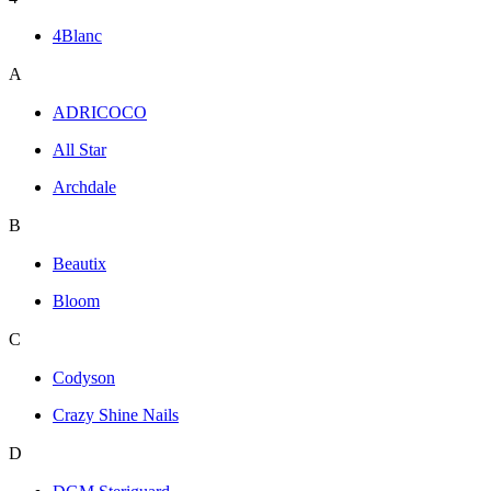
4Blanc
A
ADRICOCO
All Star
Archdale
B
Beautix
Bloom
C
Codyson
Crazy Shine Nails
D