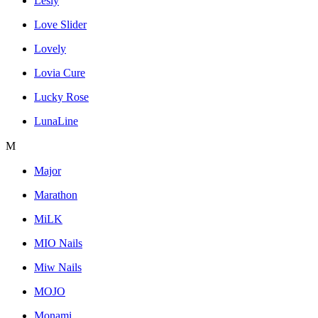
Lesly
Love Slider
Lovely
Lovia Cure
Lucky Rose
LunaLine
M
Major
Marathon
MiLK
MIO Nails
Miw Nails
MOJO
Monami