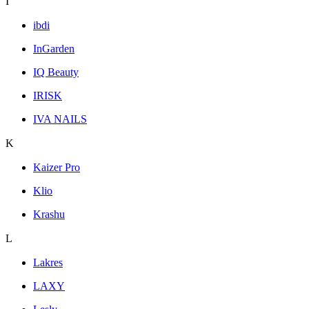
I
ibdi
InGarden
IQ Beauty
IRISK
IVA NAILS
K
Kaizer Pro
Klio
Krashu
L
Lakres
LAXY