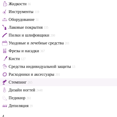
Жидкости
86
Инструменты
119
Оборудование
51
Лаковые покрытия
335
Пилки и шлифовщики
200
Уходовые и лечебные средства
201
Фрезы и насадки
367
Кисти
127
Средства индивидуальной защиты
13
Расходники и аксессуары
201
Стемпинг
265
Дизайн ногтей
2448
Педикюр
261
Депиляция
29
4