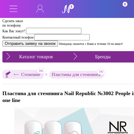
0
0
Сделать заказ
по телефону
Как Вас зовут?
Контактный телефон
Менеджер свяжется с Вами в течение 10-ти минут!
Каталог товаров
Бренды
265
192
×
Стемпинг
Пластины для стемпинга
Пластина для стемпинга Nail Republic №3002 People i
one line