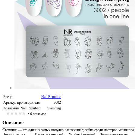
Бренд
Nail Republic
Артикул производителя
3002
Коллекция Nail Republic
Stamping
•
0 отзывов
Описание
Стемпинг — это один из самых популярных техник дизайна среди мастеров маникюра
Преимущества: ⠀ — Высокое качество! — Удобный размер! — Только трендовые