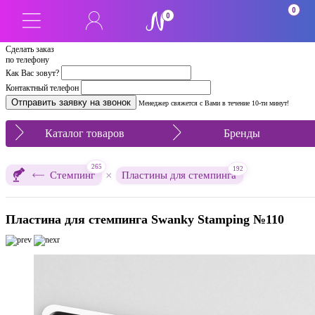
0
0
Сделать заказ
по телефону
Как Вас зовут?
Контактный телефон
Менеджер свяжется с Вами в течение 10-ти минут!
Каталог товаров
Бренды
265
192
×
Стемпинг
Пластины для стемпинга
Пластина для стемпинга Swanky Stamping №110