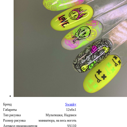
Бренд
Swanky
Габариты
12х6х1
Тип рисунка
Мультяшки, Надписи
Размер рисунка
миниатюра, на весь ноготь
Артикул производителя
SS110