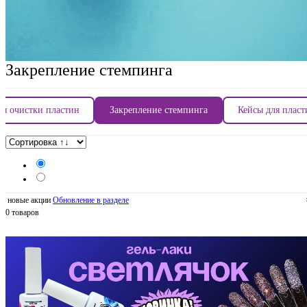
Закрепление стемпинга
ля очистки пластин
Закрепление стемпинга
Кейсы для пласт
новые акции
Обновление в разделе
0 товаров