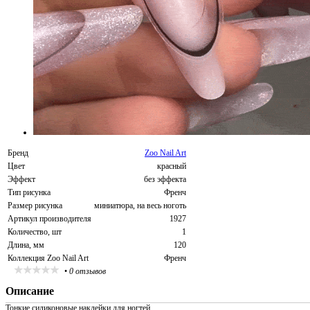
Бренд
Zoo Nail Art
Цвет
красный
Эффект
без эффекта
Тип рисунка
Френч
Размер рисунка
миниатюра, на весь ноготь
Артикул производителя
1927
Количество, шт
1
Длина, мм
120
Коллекция Zoo Nail Art
Френч
•
0 отзывов
Описание
Тонкие силиконовые наклейки для ногтей.