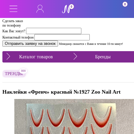
0
0
Сделать заказ
по телефону
Как Вас зовут?
Контактный телефон
Менеджер свяжется с Вами в течение 10-ти минут!
Каталог товаров
Бренды
800
ТРЕНДЫ
Наклейки «Френч» красный №1927 Zoo Nail Art