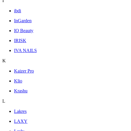
I
ibdi
InGarden
IQ Beauty
IRISK
IVA NAILS
K
Kaizer Pro
Klio
Krashu
L
Lakres
LAXY