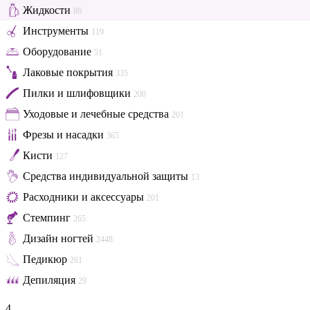
Жидкости
86
Инструменты
119
Оборудование
51
Лаковые покрытия
335
Пилки и шлифовщики
200
Уходовые и лечебные средства
201
Фрезы и насадки
365
Кисти
127
Средства индивидуальной защиты
13
Расходники и аксессуары
201
Стемпинг
265
Дизайн ногтей
2448
Педикюр
261
Депиляция
29
4