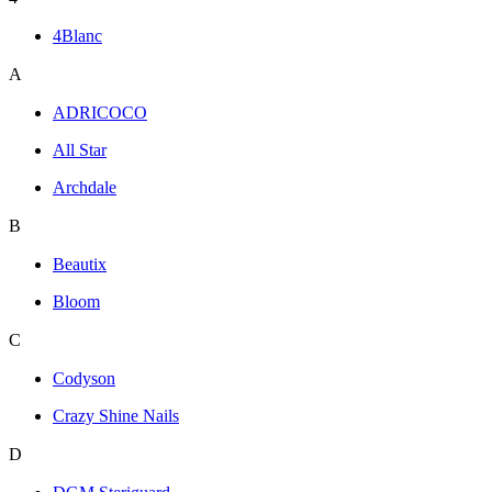
4Blanc
A
ADRICOCO
All Star
Archdale
B
Beautix
Bloom
C
Codyson
Crazy Shine Nails
D