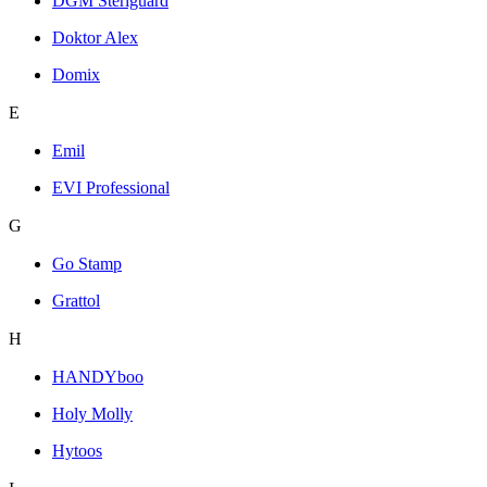
DGM Steriguard
Doktor Alex
Domix
E
Emil
EVI Professional
G
Go Stamp
Grattol
H
HANDYboo
Holy Molly
Hytoos