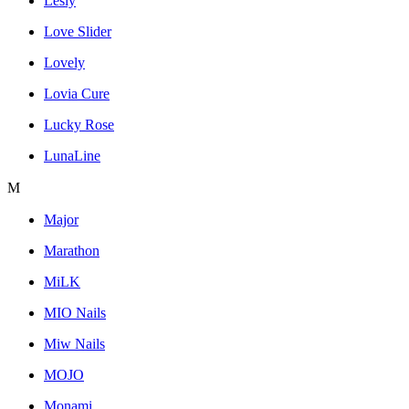
Lesly
Love Slider
Lovely
Lovia Cure
Lucky Rose
LunaLine
M
Major
Marathon
MiLK
MIO Nails
Miw Nails
MOJO
Monami