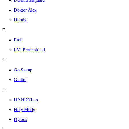
DGM Steriguard
Doktor Alex
Domix
E
Emil
EVI Professional
G
Go Stamp
Grattol
H
HANDYboo
Holy Molly
Hytoos