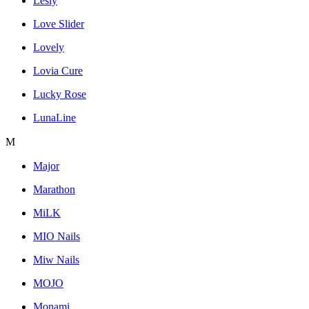
Lesly
Love Slider
Lovely
Lovia Cure
Lucky Rose
LunaLine
M
Major
Marathon
MiLK
MIO Nails
Miw Nails
MOJO
Monami