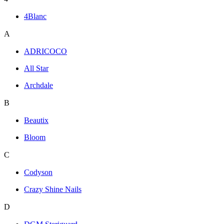
4Blanc
A
ADRICOCO
All Star
Archdale
B
Beautix
Bloom
C
Codyson
Crazy Shine Nails
D