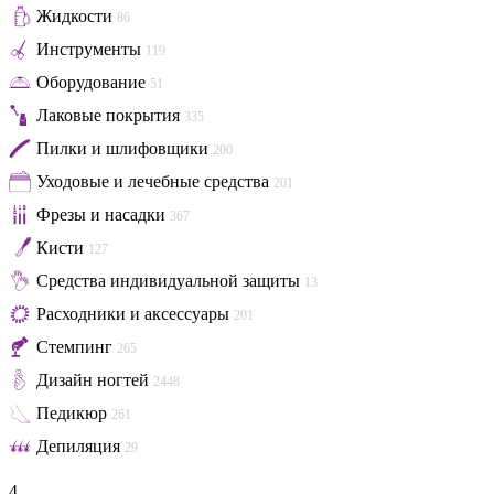
Жидкости
86
Инструменты
119
Оборудование
51
Лаковые покрытия
335
Пилки и шлифовщики
200
Уходовые и лечебные средства
201
Фрезы и насадки
367
Кисти
127
Средства индивидуальной защиты
13
Расходники и аксессуары
201
Стемпинг
265
Дизайн ногтей
2448
Педикюр
261
Депиляция
29
4