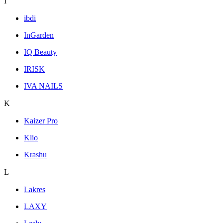
I
ibdi
InGarden
IQ Beauty
IRISK
IVA NAILS
K
Kaizer Pro
Klio
Krashu
L
Lakres
LAXY