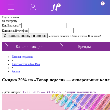
0
0
Сделать заказ
по телефону
Как Вас зовут?
Контактный телефон
Менеджер свяжется с Вами в течение 10-ти минут!
Каталог товаров
Бренды
Главная страница
•
Блог магазина NailBox
•
Акции
Скидка 20% на «Товар недели» — акварельные капл
Даты акции:
17.06.2025 — 30.06.2025
/
акция закончилась