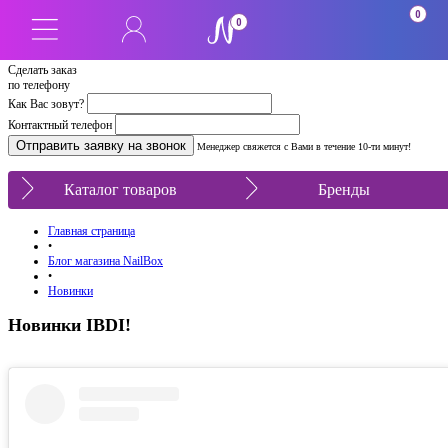
0
0
Сделать заказ
по телефону
Как Вас зовут?
Контактный телефон
Менеджер свяжется с Вами в течение 10-ти минут!
Каталог товаров
Бренды
Главная страница
•
Блог магазина NailBox
•
Новинки
Новинки IBDI!