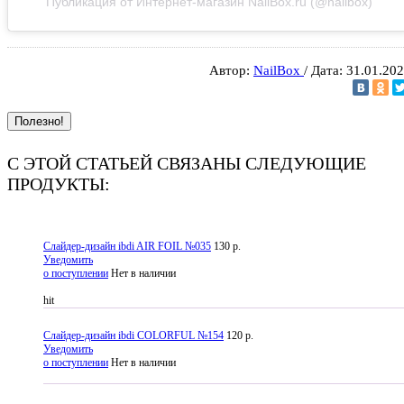
Публикация от Интернет-магазин NailBox.ru (@nailbox)
Автор:
NailBox
/ Дата: 31.01.20
Полезно!
С ЭТОЙ СТАТЬЕЙ СВЯЗАНЫ СЛЕДУЮЩИЕ
ПРОДУКТЫ:
Слайдер-дизайн ibdi AIR FOIL №035
130 р.
Уведомить
о поступлении
Нет в наличии
hit
Слайдер-дизайн ibdi COLORFUL №154
120 р.
Уведомить
о поступлении
Нет в наличии