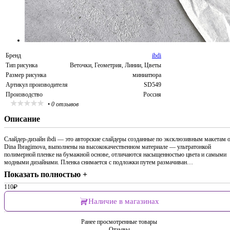
Бренд
ibdi
Тип рисунка
Веточки, Геометрия, Линии, Цветы
Размер рисунка
миниатюра
Артикул производителя
SD549
Производство
Россия
•
0 отзывов
Описание
Слайдер-дизайн ibdi — это авторские слайдеры созданные по эксклюзивным макетам 
Dina Ibragimova, выполнены на высококачественном материале — ультратонкой
полимерной пленке на бумажной основе, отличаются насыщенностью цвета и самыми
модными дизайнами. Пленка снимается с подложки путем размачиван…
Показать полностью +
110
₽
Наличие в магазинах
Ранее просмотренные товары
Отзывы