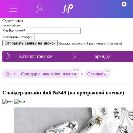
0
0
Сделать заказ
по телефону
Как Вас зовут?
Контактный телефон
Менеджер свяжется с Вами в течение 10-ти минут!
Каталог товаров
Бренды
1559
1088
×
Слайдеры, наклейки, пленки
Слайдеры
Слайдер-дизайн ibdi №549 (на прозрачной пленке)