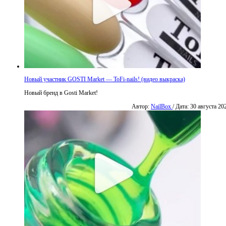
Новый участник GOSTI Market — ToFi-nails! (видео выкраска)
Новый бренд в Gosti Market!
Автор:
NailBox
/ Дата: 30 августа 20