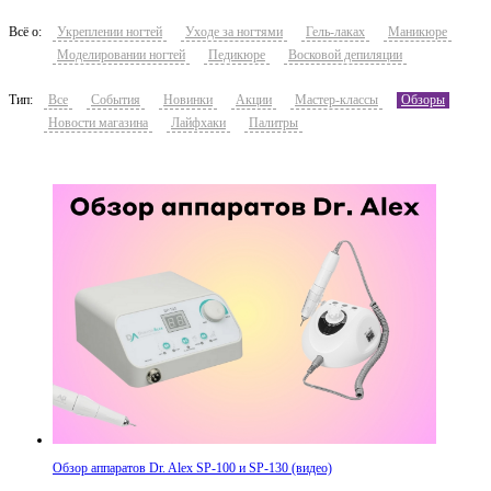
Всё о:
Укреплении ногтей
Уходе за ногтями
Гель-лаках
Маникюре
Моделировании ногтей
Педикюре
Восковой депиляции
Тип:
Все
События
Новинки
Акции
Мастер-классы
Обзоры
Новости магазина
Лайфхаки
Палитры
Обзор аппаратов Dr. Alex SP-100 и SP-130 (видео)