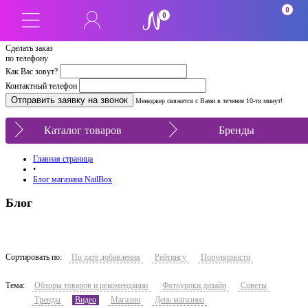
0
0
Сделать заказ
по телефону
Как Вас зовут?
Контактный телефон
Менеджер свяжется с Вами в течение 10-ти минут!
Каталог товаров
Бренды
Главная страница
•
Блог магазина NailBox
Блог
Сортировать по:
По дате добавления
Рейтингу
Популярности
Тема:
Обзоры товаров и рекомендации
Фотоуроки дизайн
Советы
Тренды
Видео
Магазин
День магазина