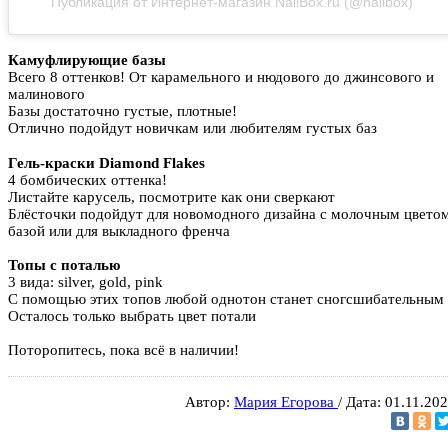
Публикация от Интернет-магазин NailBox.ru (@nailbox)
Камуфлирующие базы
Всего 8 оттенков! От карамельного и нюдового до джинсового и
малинового
Базы достаточно густые, плотные!
Отлично подойдут новичкам или любителям густых баз
⠀⠀⠀⠀⠀⠀⠀⠀⠀
Гель-краски Diamond Flakes
4 бомбических оттенка!
Листайте карусель, посмотрите как они сверкают
Блёсточки подойдут для новомодного дизайна с молочным цветом
базой или для выкладного френча
Топы с поталью
3 вида: silver, gold, pink
С помощью этих топов любой однотон станет сногсшибательным
Осталось только выбрать цвет потали
Поторопитесь, пока всё в наличии!
Автор:
Мария Егорова
/ Дата: 01.11.20