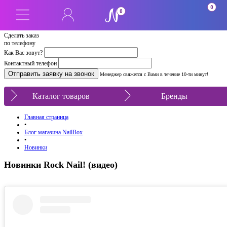
0
0
Сделать заказ
по телефону
Как Вас зовут?
Контактный телефон
Менеджер свяжется с Вами в течение 10-ти минут!
Каталог товаров
Бренды
Главная страница
•
Блог магазина NailBox
•
Новинки
Новинки Rock Nail! (видео)