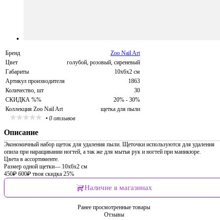
Бренд
Zoo Nail Art
Цвет
голубой, розовый, сиреневый
Габариты
10х6х2 см
Артикул производителя
1863
Количество, шт
30
СКИДКА %%
20% - 30%
Коллекция Zoo Nail Art
щетка для пыли
•
0 отзывов
Описание
Экономичный набор щеток для удаления пыли. Щеточки используются для удаления
опила при наращивании ногтей, а так же для мытья рук и ногтей при маникюре.
Цвета в ассортименте.
Размер одной щетки— 10х6х2 см
450
₽
600
₽
твоя скидка 25%
Наличие в магазинах
Ранее просмотренные товары
Отзывы