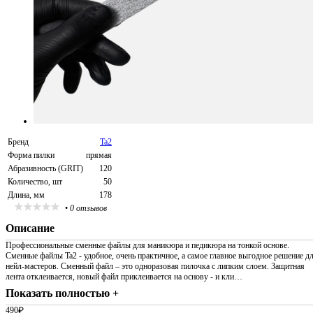
Бренд
Ta2
Форма пилки
прямая
Абразивность (GRIT)
120
Количество, шт
50
Длина, мм
178
•
0 отзывов
Описание
Профессиональные сменные файлы для маникюра и педикюра на тонкой основе.
Сменные файлы Ta2 - удобное, очень практичное, а самое главное выгодное решение д
нейл-мастеров. Сменный файл – это одноразовая пилочка с липким слоем. Защитная
лента отклеивается, новый файл приклеивается на основу - и кли…
Показать полностью +
490
₽