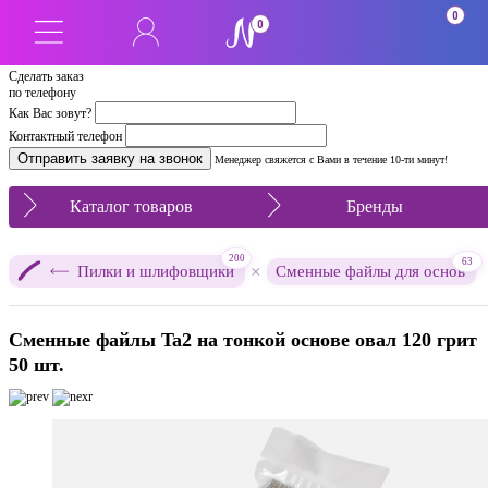
0
0
Сделать заказ
по телефону
Как Вас зовут?
Контактный телефон
Менеджер свяжется с Вами в течение 10-ти минут!
Каталог товаров
Бренды
200
63
×
Пилки и шлифовщики
Сменные файлы для основ
Сменные файлы Ta2 на тонкой основе овал 120 грит
50 шт.