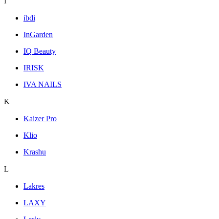
I
ibdi
InGarden
IQ Beauty
IRISK
IVA NAILS
K
Kaizer Pro
Klio
Krashu
L
Lakres
LAXY