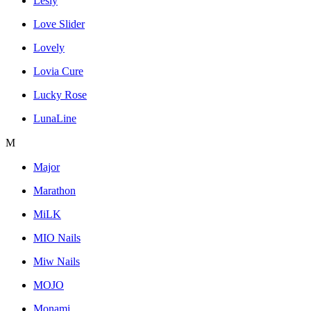
Lesly
Love Slider
Lovely
Lovia Cure
Lucky Rose
LunaLine
M
Major
Marathon
MiLK
MIO Nails
Miw Nails
MOJO
Monami