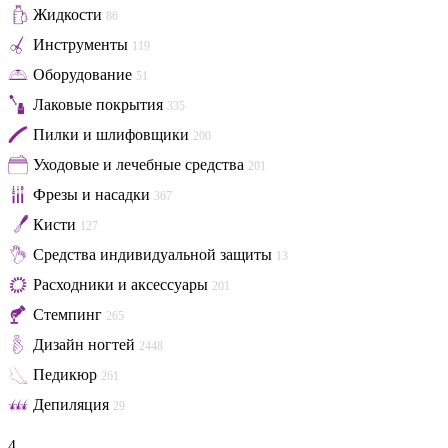
Жидкости
86
Инструменты
119
Оборудование
51
Лаковые покрытия
335
Пилки и шлифовщики
200
Уходовые и лечебные средства
201
Фрезы и насадки
367
Кисти
127
Средства индивидуальной защиты
13
Расходники и аксессуары
201
Стемпинг
265
Дизайн ногтей
2448
Педикюр
261
Депиляция
29
4