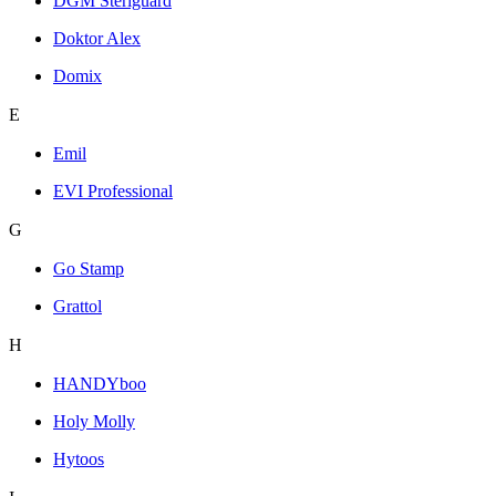
DGM Steriguard
Doktor Alex
Domix
E
Emil
EVI Professional
G
Go Stamp
Grattol
H
HANDYboo
Holy Molly
Hytoos