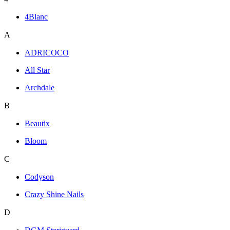
4Blanc
A
ADRICOCO
All Star
Archdale
B
Beautix
Bloom
C
Codyson
Crazy Shine Nails
D